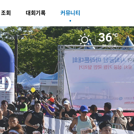
ㆍ조회
대회기록
커뮤니티
36
08.07
(금)
일)
회