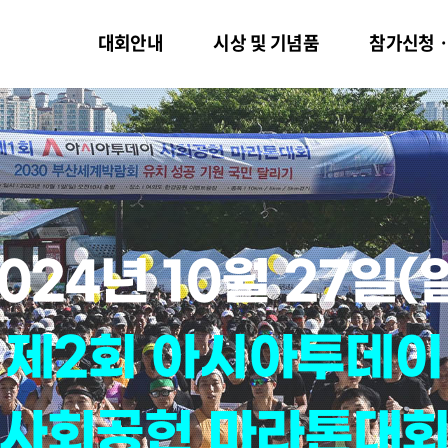
대회안내
시상 및 기념품
참가신청
024년
10월
27일(
제2회
아시아투데이
사회공헌
마라톤대